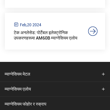

Feb,20 2024

टेक अनलेसेड: पोर्टेबल इलेक्ट्रोनिक
उपकरणहरूमा AM60B म्याग्नेसियम एलोय
म्याग्नेसियम मेटल

म्याग्नेसियम एलोय

म्याग्नेसियम फोहोर र स्क्राप