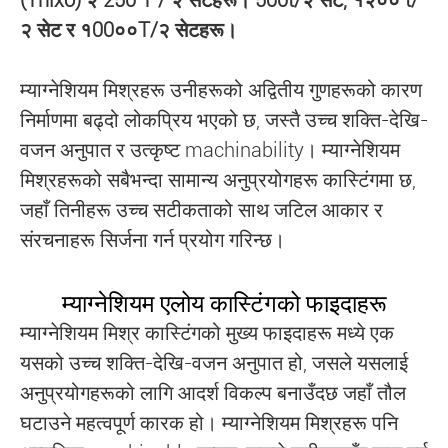
(Thixo) २ 250 T / २ सेटहरू। 500t/२ सेट, १२०० t/
२ सेट र १00००T/२ सेटहरू।
म्याग्नेशियम मिश्रहरू उनीहरूको अद्वितीय गुणहरूको कारण
निर्माणमा बढ्दो लोकप्रिय भएको छ, जस्तै उच्च शक्ति-देखि-
वजन अनुपात र उत्कृष्ट machinability। म्याग्नेशियम
मिश्रहरूको सबैभन्दा सामान्य अनुप्रयोगहरू कास्टिंगमा छ,
जहाँ तिनीहरू उच्च सटीकताको साथ जटिल आकार र
संरचनाहरू सिर्जना गर्न प्रयोग गरिन्छ।
म्याग्नेशियम एलोय कास्टिंगको फाइदाहरू
म्याग्नेशियम मिश्र कास्टिंगको मुख्य फाइदाहरू मध्ये एक
यसको उच्च शक्ति-देखि-वजन अनुपात हो, जसले यसलाई
अनुप्रयोगहरूको लागि आदर्श विकल्प बनाउँदछ जहाँ तौल
घटाउने महत्वपूर्ण कारक हो। म्याग्नेशियम मिश्रहरू पनि