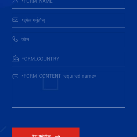





पेश गर्नुहोस्
