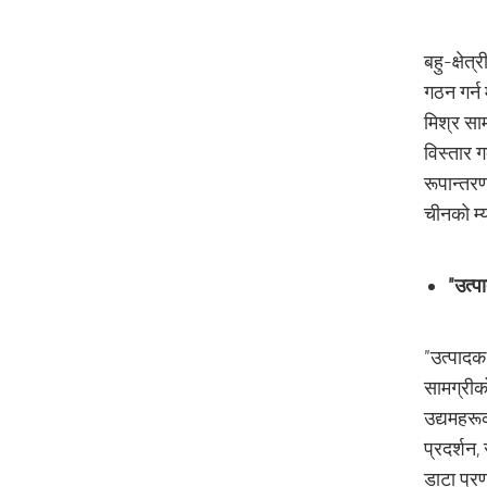
बहु-क्षेत
गठन गर्न
मिश्र साम
विस्तार ग
रूपान्तरण
चीनको म्य
"उत्पा
"उत्पादक
सामग्रीको
उद्यमहरूक
प्रदर्शन,
डाटा प्र