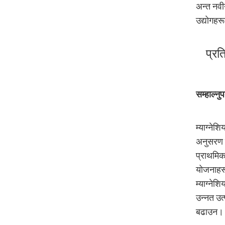
अन्त नवीन
उद्योगहरू
प्रत
सम्हाल्नु
म्याग्ने
अनुसरण ग
प्राथमिक
योजनाहरू
म्याग्नेश
उन्नत उत
बढाउन।