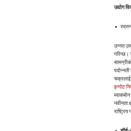
उद्योग व
स्वतन
उन्नत उच्
गरिन्छ। 
सामग्रीक
पदोन्नती
चक्रलाई 
इन्गोट न
ब्याकबोन
नवीनता क
राष्ट्रिय
शीर्ष