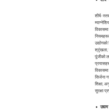
शीर्ष-स्त
म्याग्नेश
विकासमा 
नियमहरूको
उद्योगको
श्रृंखला,
पूंजीको ल
प्रयासहरू
विकासमा स
सिर्जना ग
शिक्षा, अ
सुरक्षा प
उद्यम 