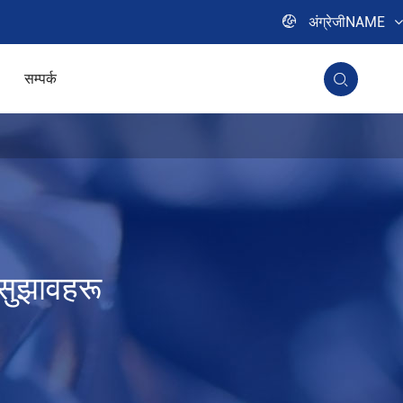

अंग्रेजीNAME
सम्पर्क

 सुझावहरू