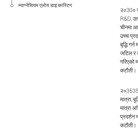
म्याग्नेसियम एलोय डाइ कास्टिग
२०30० सम
R&D, उत्प
चीनमा आवश
उच्च प्रद
बृद्धि ग
जटिल र क
गरिएको म्
कटौती।
२०3535 सम
मात्रा, बु
मात्रा अ
प्रदर्शन 
कटौती।