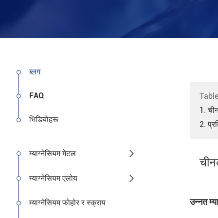
ब्लग
FAQ
Table
1. चीन
भिडियोहरू
2. प्र

म्याग्नेसियम मेटल
चीनक

म्याग्नेसियम एलोय
उन्नत म्य
म्याग्नेसियम फोहोर र स्क्राप