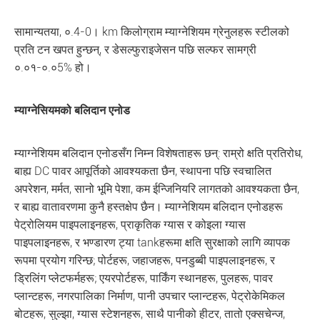
सामान्यतया, ०.4-0। km किलोग्राम म्याग्नेशियम ग्रेनुलहरू स्टीलको
प्रति टन खपत हुन्छन्, र डेसल्फुराइजेसन पछि सल्फर सामग्री
०.०१-०.०5% हो।
म्याग्नेसियमको बलिदान एनोड
म्याग्नेशियम बलिदान एनोडसँग निम्न विशेषताहरू छन्: राम्रो क्षति प्रतिरोध,
बाह्य DC पावर आपूर्तिको आवश्यकता छैन, स्थापना पछि स्वचालित
अपरेशन, मर्मत, सानो भूमि पेशा, कम ईन्जिनियरि लागतको आवश्यकता छैन,
र बाह्य वातावरणमा कुनै हस्तक्षेप छैन। म्याग्नेशियम बलिदान एनोडहरू
पेट्रोलियम पाइपलाइनहरू, प्राकृतिक ग्यास र कोइला ग्यास
पाइपलाइनहरू, र भण्डारण ट्या tankहरूमा क्षति सुरक्षाको लागि व्यापक
रूपमा प्रयोग गरिन्छ; पोर्टहरू, जहाजहरू, पनडुब्बी पाइपलाइनहरू, र
ड्रिलिंग प्लेटफर्महरू; एयरपोर्टहरू, पार्किंग स्थानहरू, पुलहरू, पावर
प्लान्टहरू, नगरपालिका निर्माण, पानी उपचार प्लान्टहरू, पेट्रोकेमिकल
बोटहरू, सुल्झा, ग्यास स्टेशनहरू, साथै पानीको हीटर, तातो एक्सचेन्ज,