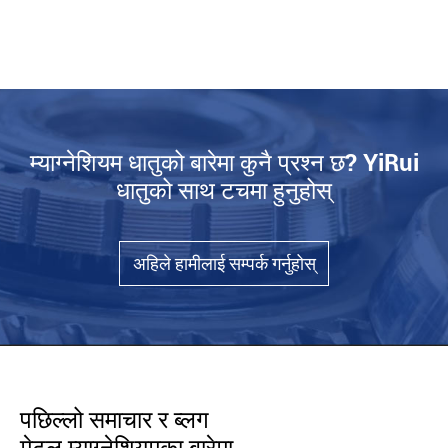
म्याग्नेशियम धातुको बारेमा कुनै प्रश्न छ? YiRui
धातुको साथ टचमा हुनुहोस्
अहिले हामीलाई सम्पर्क गर्नुहोस्
पछिल्लो समाचार र ब्लग